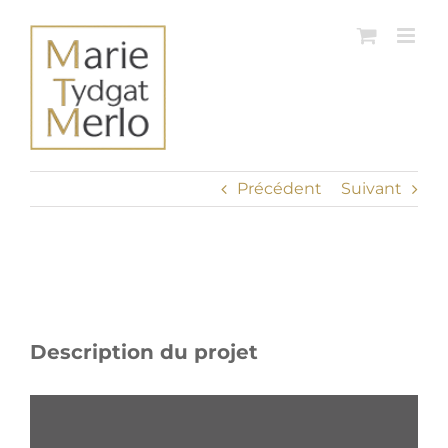
Passer
au
contenu
Précédent
Suivant
View
Larger
Image
Description du projet