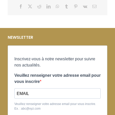
Facebook
X
Reddit
LinkedIn
WhatsApp
Tumblr
Pinterest
Vk
Email
NEWSLETTER
Inscrivez-vous à notre newsletter pour suivre
nos actualités.
Veuillez renseigner votre adresse email pour
vous inscrire
Veuillez renseigner votre adresse email pour vous inscrire.
Ex. : abc@xyz.com