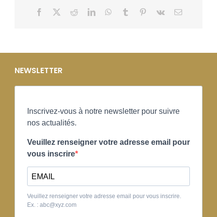
Facebook
X
Reddit
LinkedIn
WhatsApp
Tumblr
Pinterest
Vk
Email
NEWSLETTER
Inscrivez-vous à notre newsletter pour suivre
nos actualités.
Veuillez renseigner votre adresse email pour
vous inscrire
Veuillez renseigner votre adresse email pour vous inscrire.
Ex. : abc@xyz.com