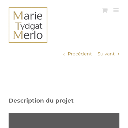
Passer
au
contenu
Précédent
Suivant
View
Larger
Image
Description du projet