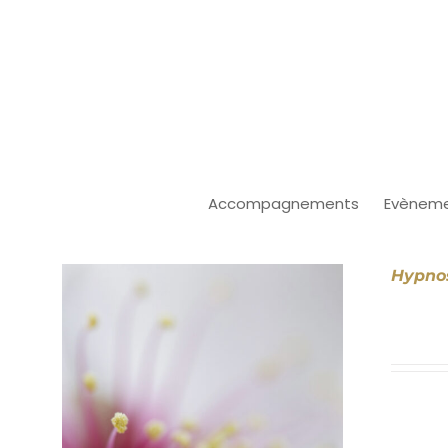
Passer
au
contenu
Accompagnements
Evèneme
Hypnos